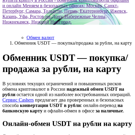
Купить крипту в России - обменник криптовалюты оффлайн
и онлайн
Меняем в безопасных офисах: Москва, Санкт-
Петербург, Самара, Тольятти, Пермь, Екатеринбург, Ижевск,
Казань, Уфа, Ростов-на-Дону, Набережные Челны,
Нижнекамск, Нижний Новгород.
Обмен валют
Обменник USDT — покупка/продажа за рубли, на карту
Обменник USDT — покупка/
продажа за рубли, на карту
В условиях текущих ограничений и повышенных рисков
обмена криптовалют в России
надежный обмен USDT на
рубли
остается одной из наиболее востребованных операций.
Сервис Cashers
предлагает два проверенных и безопасных
способа
конвертации USDT в рубли
: онлайн-перевод
на
банковскую карту
и офлайн-обмен в офисе
за наличные
.
Онлайн-обмен USDT на рубли на карту