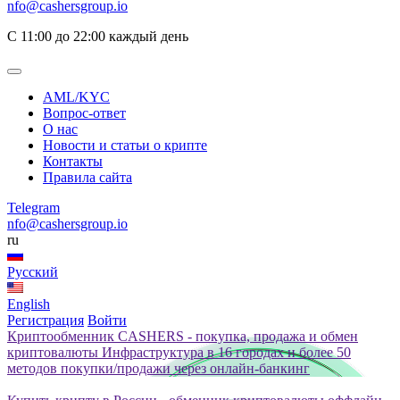
nfo@cashersgroup.io
С 11:00 до 22:00 каждый день
AML/KYC
Вопрос-ответ
О нас
Новости и статьи о крипте
Контакты
Правила сайта
Telegram
nfo@cashersgroup.io
ru
Русский
English
Регистрация
Войти
Криптообменник CASHERS - покупка, продажа и обмен
криптовалюты
Инфраструктура в 16 городах и более 50
методов покупки/продажи через онлайн-банкинг